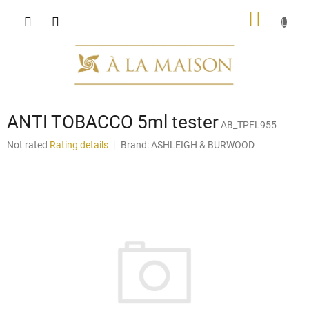
Skip
SHOPP
to
content
CART
ANTI TOBACCO 5ml tester
AB_TPFL955
The
Not rated
Rating details
Brand:
ASHLEIGH & BURWOOD
average
product
rating
is
0,0
out
of
5
stars.