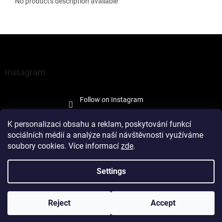
No product's description available
F
o
o
t
Instagram
e
r
Follow on Instagram
K personalizaci obsahu a reklam, poskytování funkcí
sociálních médií a analýze naší návštěvnosti využíváme
soubory cookies. Více informací
zde
.
Created by Shoptet
Settings
Copyright 2026
À la Maison Trade
. All rights reserved.
Edit cookie
Reject
Accept
settings