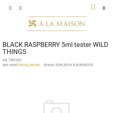
Skip
SHOPP
to
content
CART
BLACK RASPBERRY 5ml tester WILD
THINGS
AB_TWT002
The
Not rated
Rating details
Brand:
ASHLEIGH & BURWOOD
average
product
rating
is
0,0
out
of
5
stars.