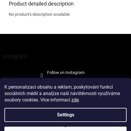
Product detailed description
No product's description available
F
o
o
t
Instagram
e
r
Follow on Instagram
K personalizaci obsahu a reklam, poskytování funkcí
sociálních médií a analýze naší návštěvnosti využíváme
soubory cookies. Více informací
zde
.
Created by Shoptet
Settings
Copyright 2026
À la Maison Trade
. All rights reserved.
Edit cookie