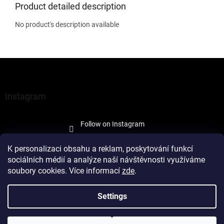
Product detailed description
No product's description available
F
o
o
t
Instagram
e
r
Follow on Instagram
K personalizaci obsahu a reklam, poskytování funkcí
sociálních médií a analýze naší návštěvnosti využíváme
soubory cookies. Více informací
zde
.
Created by Shoptet
Settings
Copyright 2026
À la Maison Trade
. All rights reserved.
Edit cookie