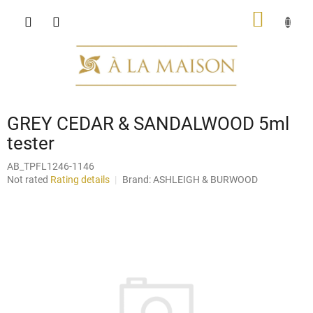
Skip
SHOPP
to
content
CART
GREY CEDAR & SANDALWOOD 5ml
tester
AB_TPFL1246-1146
The
Not rated
Rating details
Brand:
ASHLEIGH & BURWOOD
average
product
rating
is
0,0
out
of
5
stars.