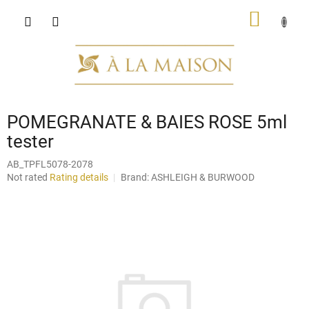
Skip
SHOPP
to
content
CART
POMEGRANATE & BAIES ROSE 5ml
tester
AB_TPFL5078-2078
The
Not rated
Rating details
Brand:
ASHLEIGH & BURWOOD
average
product
rating
is
0,0
out
of
5
stars.