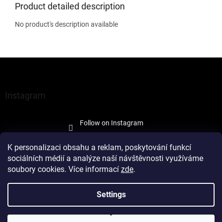
Product detailed description
No product's description available
F
o
o
t
Instagram
e
r
Follow on Instagram
K personalizaci obsahu a reklam, poskytování funkcí
sociálních médií a analýze naší návštěvnosti využíváme
soubory cookies. Více informací
zde
.
Created by Shoptet
Settings
Copyright 2026
À la Maison Trade
. All rights reserved.
Edit cookie