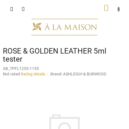
Skip
SHOPP
to
content
CART
ROSE & GOLDEN LEATHER 5ml
tester
AB_TPFL1255-1155
The
Not rated
Rating details
Brand:
ASHLEIGH & BURWOOD
average
product
rating
is
0,0
out
of
5
stars.