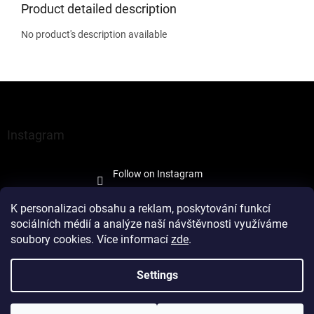
Product detailed description
No product's description available
F
o
o
t
Instagram
e
r
Follow on Instagram
K personalizaci obsahu a reklam, poskytování funkcí
sociálních médií a analýze naší návštěvnosti využíváme
soubory cookies. Více informací
zde
.
Created by Shoptet
Settings
Copyright 2026
À la Maison Trade
. All rights reserved.
Edit cookie